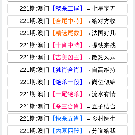
221期:澳门
【稳杀二尾】
→七星宝刀
221期:澳门
【合尾中特】
→给对方收
221期:澳门
【精选尾数】
→法国好几
221期:澳门
【十肖中特】
→提钱来战
221期:澳门
【吉美凶丑】
→散热风扇
221期:澳门
【独肖合肖】
→自高维持
221期:澳门
【绝杀一段】
→岗位似锦
221期:澳门
【一尾绝杀】
→流水有情
221期:澳门
【杀三合肖】
→五子结合
221期:澳门
【快杀五肖】
→乡村医生
221期:澳门
【内幕四段】
→分道给我