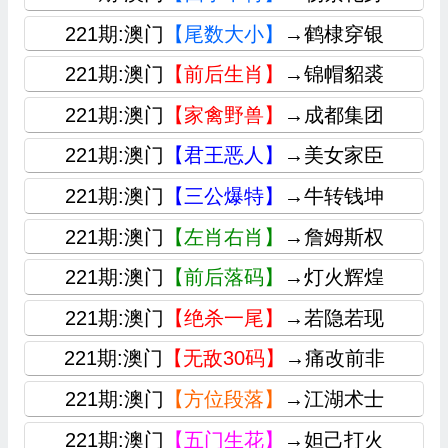
221期:澳门
【尾数大小】
→鹤棣穿银
221期:澳门
【前后生肖】
→锦帽貂裘
221期:澳门
【家禽野兽】
→成都集团
221期:澳门
【君王恶人】
→美女家臣
221期:澳门
【三公爆特】
→牛转钱坤
221期:澳门
【左肖右肖】
→詹姆斯权
221期:澳门
【前后落码】
→灯火辉煌
221期:澳门
【绝杀一尾】
→若隐若现
221期:澳门
【无敌30码】
→痛改前非
221期:澳门
【方位段落】
→江湖术士
221期:澳门
【五门生花】
→妲己打火