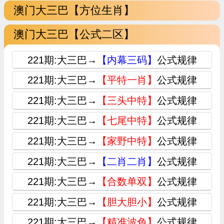
澳门大三巴【方位生肖】
澳门大三巴【公式二区】
221期:大三巴→
【内幕三码】
公式规律
221期:大三巴→
【平特一肖】
公式规律
221期:大三巴→
【三头中特】
公式规律
221期:大三巴→
【七尾中特】
公式规律
221期:大三巴→
【家野中特】
公式规律
221期:大三巴→
【二肖二肖】
公式规律
221期:大三巴→
【合数单双】
公式规律
221期:大三巴→
【胆大胆小】
公式规律
221期:大三巴→
【精准波色】
公式规律