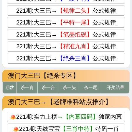
221期:大三巴→
【规律二头】
公式规律
221期:大三巴→
【平特一尾】
公式规律
221期:大三巴→
【笔墨纸砚】
公式规律
221期:大三巴→
【精准九肖】
公式规律
221期:大三巴→
【绝杀三肖】
公式规律
澳门大三巴【绝杀专区】
期数
杀一肖
杀一合
杀一头
杀一尾
开奖结果
澳门大三巴→【老牌准料站点推介】
221期:实力上榜
→【内幕四码】
独家内幕
221期:天线宝宝
【三肖中特】
特码一肖