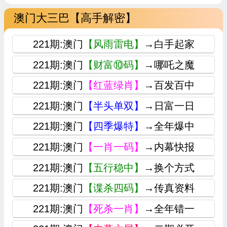
澳门大三巴【高手解密】
221期:澳门
【风雨雷电】
→白手起家
221期:澳门
【财富⑩码】
→哪吒之魔
221期:澳门
【红蓝绿肖】
→百发百中
221期:澳门
【半头单双】
→日富一日
221期:澳门
【四季爆特】
→全年爆中
221期:澳门
【一肖一码】
→内幕快报
221期:澳门
【五行稳中】
→换个方式
221期:澳门
【谍杀四码】
→传真资料
221期:澳门
【死杀一肖】
→全年错一