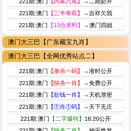
221期:澳门
【内幕六尾】
→二期必开
221期:澳门
【三半单双】
→吉祥欠我
221期:澳门
【13合来料】
→澳门四姐
澳门大三巴【广东藏宝九肖】
澳门大三巴【全网优秀站点二】
221期:澳门
【单吊一码】
→准时公开
221期:澳门
【快杀一肖】
→免费公开
221期:澳门
【欲钱一肖】
→天机泄密
221期:澳门
【①肖①码】
→天下无庄
221期:澳门
【二字爆特】
18:20公开
221期:澳门
【快杀二肖】
→神采焕发