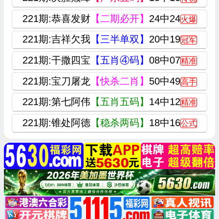
221期:恭喜发财
【二期必开】
24中24
火爆
221期:吉祥欠我
【三半单双】
20中19
冠军
221期:干撒四宝
【五肖④码】
08中07
精准
221期:宝刀屠龙
【快杀二肖】
50中49
高手
221期:第七阿伟
【五肖五码】
14中12
精准
221期:锥处阿德
【稳杀两码】
18中16
公式