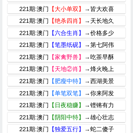
221期:澳门
【大小单双】
→皆大欢喜
221期:澳门
【绝杀四肖】
→天长地久
221期:澳门
【六合生肖】
→价格多少
221期:澳门
【笔墨纸砚】
→第七阿伟
221期:澳门
【家禽野兽】
→吃茶早酥
221期:澳门
【天地②肖】
→烽火晚上
221期:澳门
【肥瘦中特】
→西湖美景
221期:澳门
【单笔双笔】
→你来阿发
221期:澳门
【日夜稳赚】
→铿锵有力
221期:澳门
【阴阳中特】
→雄心壮志
221期:澳门
【独爱五行】
→蛇二傻子