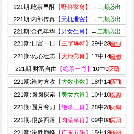
221期:吃茶早酥
【野兽家禽】
→
二期必出
221期:内部传真
【天机泄密】
→
二期必出
221期:金色年华
【男女生肖】
→
二期必出
221期:日富一日
【三字爆特】
29中28
最吊
221期:雄心壮志
【天地②肖】
17中14
最准
221期:财富自由
【绝杀一肖】
10中9
火爆
221期:给对方收
【大数小数】
18中14
热门
221期:圆圆探索
【美女六肖】
10中10
头条
221期:圆月弯刀
【绝杀三肖】
28中28
火爆
221期:很多西落
【肉菜草肖】
09中08
真实
221期:决胜巅峰
【广东五码】
15中13
传说