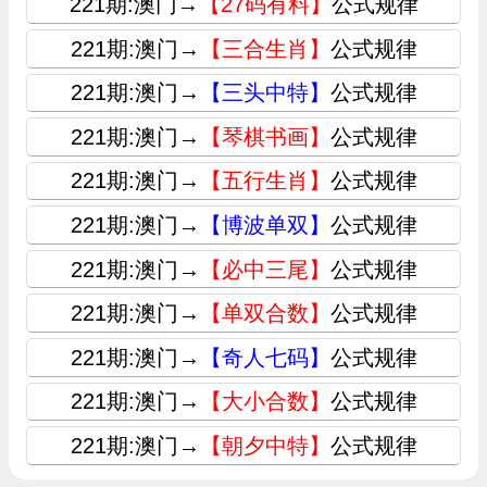
221期:澳门→
【27码有料】
公式规律
221期:澳门→
【三合生肖】
公式规律
221期:澳门→
【三头中特】
公式规律
221期:澳门→
【琴棋书画】
公式规律
221期:澳门→
【五行生肖】
公式规律
221期:澳门→
【博波单双】
公式规律
221期:澳门→
【必中三尾】
公式规律
221期:澳门→
【单双合数】
公式规律
221期:澳门→
【奇人七码】
公式规律
221期:澳门→
【大小合数】
公式规律
221期:澳门→
【朝夕中特】
公式规律