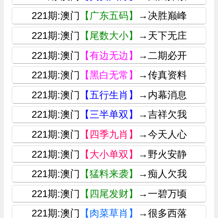
221期:澳门
【广东五码】
→决胜巅峰
221期:澳门
【尾数大小】
→天下无庄
221期:澳门
【有边无边】
→二期必开
221期:澳门
【黑白无常】
→传真资料
221期:澳门
【五行生肖】
→内幕消息
221期:澳门
【三半单双】
→吉祥欠我
221期:澳门
【四季九肖】
→今天人心
221期:澳门
【大小单双】
→野火安静
221期:澳门
【猛料来袭】
→痴人欠我
221期:澳门
【四尾发财】
→一碧万顷
221期:澳门
【肉菜草肖】
→很多西落